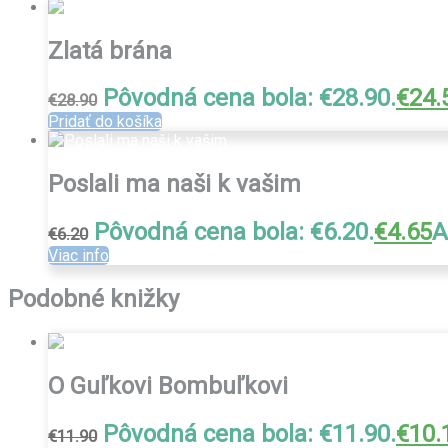
Zlatá brána
Pôvodná cena bola: €28.90.
€
24.
€
28.90
Pridať do košíka
Poslali ma naši k vašim
Pôvodná cena bola: €6.20.
€
4.65
A
€
6.20
Viac info
Podobné knižky
O Guľkovi Bombuľkovi
Pôvodná cena bola: €11.90.
€
10.
€
11.90