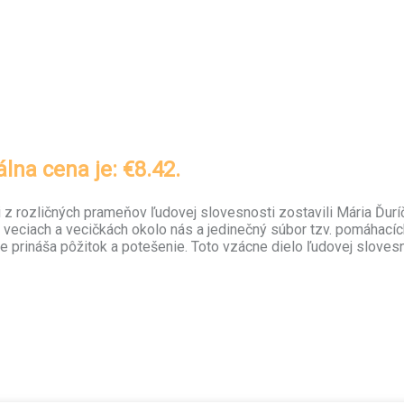
lna cena je: €8.42.
ti z rozličných prameňov ľudovej slovesnosti zostavili Mária Ďurí
 veciach a vecičkách okolo nás a jedinečný súbor tzv. pomáhacíc
ie prináša pôžitok a potešenie. Toto vzácne dielo ľudovej sloves