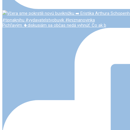
Pichľavým 🌵diskusiám sa občas nedá vyhnúť. Čo ak b