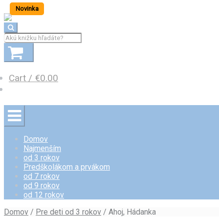
Skip to navigation
Skip to content
Novinka
Cart /
€
0.00
Domov
Najmenším
od 3 rokov
Predškolákom a prvákom
od 7 rokov
od 9 rokov
od 12 rokov
Domov
/
Pre deti od 3 rokov
/ Ahoj, Hádanka