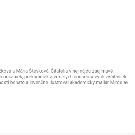
čková a Mária Števková. Čitatelia v nej nájdu zaujímavé
h riekaniek, prekáraniek a veselých nonsensových vyčítaniek.
nosti bohato a invenčne ilustroval akademický maliar Miroslav