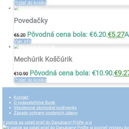
Pridať do košíka
Povedačky
Pôvodná cena bola: €6.20.
€
5.27
A
€
6.20
Viac info
Mechúrik Koščúrik
Pôvodná cena bola: €10.90.
€
9.2
€
10.90
Pridať do košíka
Kontakt
O vydavateľstve Buvik
Všeobecné obchodné podmienky
Zásady ochrany osobných údajov
V piatok sa oplatí prísť do Danubiany! Príďte si p