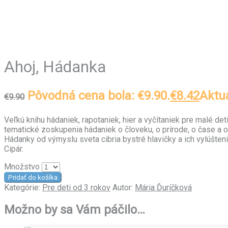
Ahoj, Hádanka
Pôvodná cena bola: €9.90.
€
8.42
Aktuá
€
9.90
Veľkú knihu hádaniek, rapotaniek, hier a vyčítaniek pre malé de
tematické zoskupenia hádaniek o človeku, o prírode, o čase a o
Hádanky od výmyslu sveta cibria bystré hlavičky a ich vylúšten
Cipár.
Množstvo
Pridať do košíka
Kategórie:
Pre deti od 3 rokov
Autor:
Mária Ďuríčková
Možno by sa Vám páčilo…