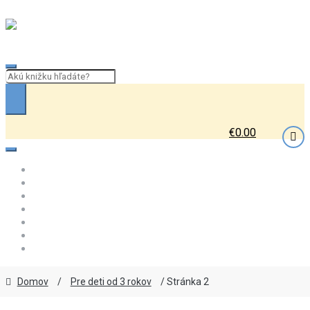
Skip to navigation
Skip to content
€
0.00
Domov
Najmenším
od 3 rokov
Predškolákom a prvákom
od 7 rokov
od 9 rokov
od 12 rokov
Domov
/
Pre deti od 3 rokov
/ Stránka 2