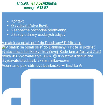
€15.90.
€
13.52
Aktuálna
cena je: €13.52.
Kontakt
O vydavateľstve Buvik
Všeobecné obchodné podmienky
Zásady ochrany osobných údajov
V piatok sa oplatí prísť do Danubiany! Príďte si p
Včera sme pokrstili novú buviknižku ➡️ Eristika Ar