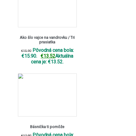
Ako šlo vajce na vandrovku / Tri
prasiatka
Pôvodná cena bola:
€
15.90
€15.90.
€
13.52
Aktuálna
cena je: €13.52.
Básnička ti pomôže
Pôvodná cena bola:
€
12.90