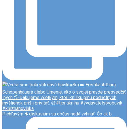
Pichľavým 🌵diskusiám sa občas nedá vyhnúť. Čo ak b