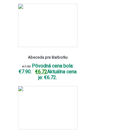
Abeceda pre Barborku
Pôvodná cena bola:
€
7.90
€7.90.
€
6.72
Aktuálna cena
je: €6.72.