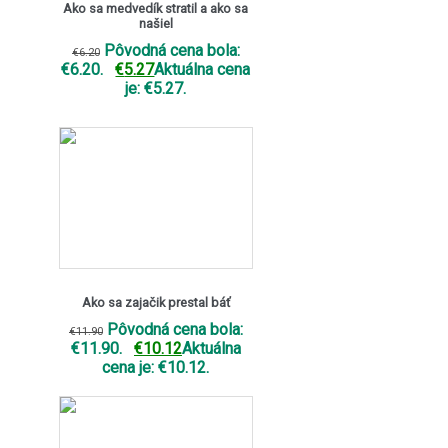
Ako sa medvedík stratil a ako sa
našiel
Pôvodná cena bola:
€
6.20
€6.20.
€
5.27
Aktuálna cena
je: €5.27.
Ako sa zajačik prestal báť
Pôvodná cena bola:
€
11.90
€11.90.
€
10.12
Aktuálna
cena je: €10.12.