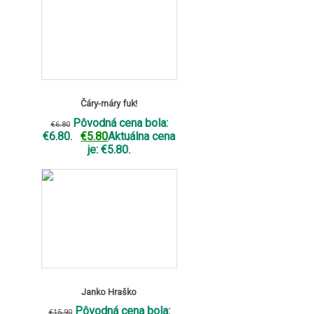
Čáry-máry fuk!
Pôvodná cena bola:
€
6.80
€6.80.
€
5.80
Aktuálna cena
je: €5.80.
Janko Hraško
Pôvodná cena bola:
€
15.90