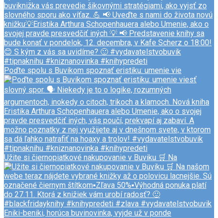
Poďte spolu s Buvikom spoznať eristiku: umenie vie
Užite si čiernopiatkové nakupovanie v Buviku 🛒 Na
Eniki-beniki, horúca buvinovinka, vyjde už v ponde