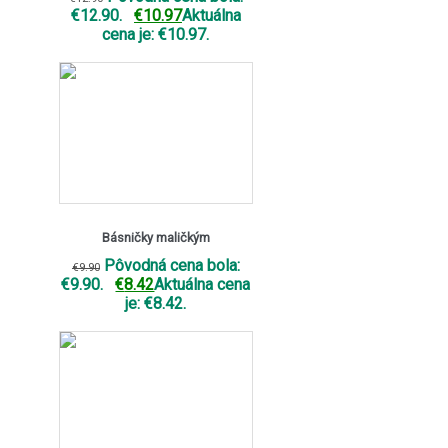
€12.90.
€
10.97
Aktuálna
cena je: €10.97.
Básničky maličkým
Pôvodná cena bola:
€
9.90
€9.90.
€
8.42
Aktuálna cena
je: €8.42.