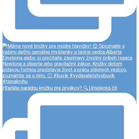
Hľadáte parádnu knižku pre prvákov? 🔍 Umelecká čít