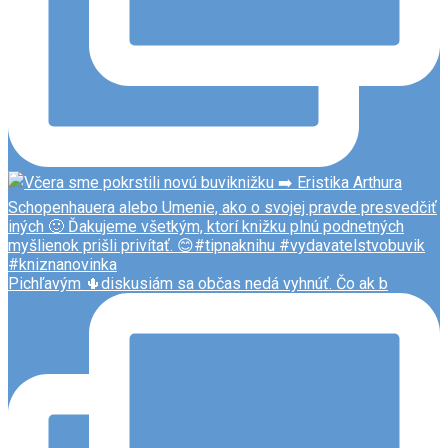
Pichľavým 🌵diskusiám sa občas nedá vyhnúť. Čo ak b