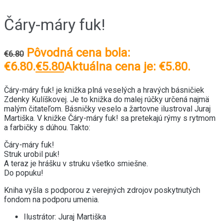
Čáry-máry fuk!
Pôvodná cena bola:
€
6.80
€6.80.
€
5.80
Aktuálna cena je: €5.80.
Čáry-máry fuk! je knižka plná veselých a hravých básničiek
Zdenky Kulíškovej. Je to knižka do malej rúčky určená najmä
malým čitateľom. Básničky veselo a žartovne ilustroval Juraj
Martiška. V knižke Čáry-máry fuk! sa pretekajú rýmy s rytmom
a farbičky s dúhou. Takto:
Čáry-máry fuk!
Struk urobil puk!
A teraz je hrášku v struku všetko smiešne.
Do popuku!
Kniha vyšla s podporou z verejných zdrojov poskytnutých
fondom na podporu umenia.
Ilustrátor: Juraj Martiška