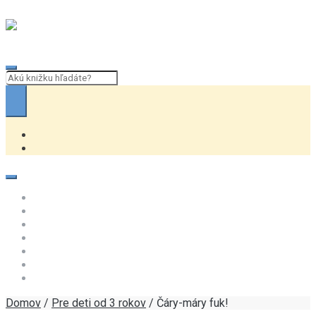
Skip to navigation
Skip to content
Domov
Najmenším
od 3 rokov
Predškolákom a prvákom
od 7 rokov
od 9 rokov
od 12 rokov
Domov
/
Pre deti od 3 rokov
/ Čáry-máry fuk!