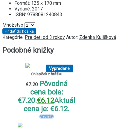
Formát: 125 x 170 mm
Vydané: 2017
ISBN: 9788081240843
Množstvo
Pridať do košíka
Kategórie:
Pre deti od 3 rokov
Autor:
Zdenka Kulišková
Podobné knižky
Vypredané
Chlapček z hrášku
Pôvodná
€
7.20
cena bola:
€7.20.
€
6.12
Aktuálna
cena je: €6.12.
Viac info