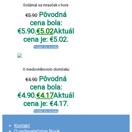
Dolámal sa mravček v hore
Pôvodná
€
5.90
cena bola:
€5.90.
€
5.02
Aktuálna
cena je: €5.02.
Pridať do košíka
O medovníkovom domčeku
Pôvodná
€
4.90
cena bola:
€4.90.
€
4.17
Aktuálna
cena je: €4.17.
Pridať do košíka
Kontakt
O vydavateľstve Buvik