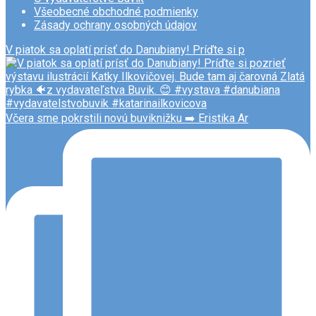
Všeobecné obchodné podmienky
Zásady ochrany osobných údajov
V piatok sa oplatí prísť do Danubiany! Príďte si p
Včera sme pokrstili novú buviknižku ➡️ Eristika Ar