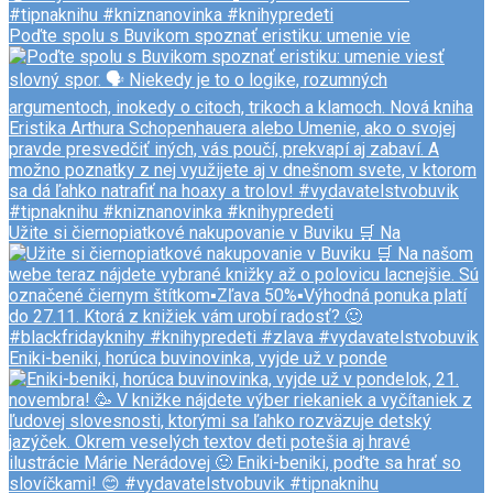
Poďte spolu s Buvikom spoznať eristiku: umenie vie
Užite si čiernopiatkové nakupovanie v Buviku 🛒 Na
Eniki-beniki, horúca buvinovinka, vyjde už v ponde