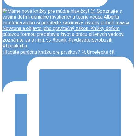
Hľadáte parádnu knižku pre prvákov? 🔍 Umelecká čít