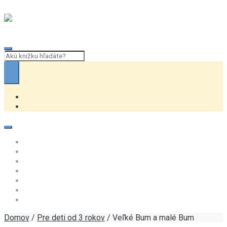
Skip to navigation
Skip to content
Domov
Najmenším
od 3 rokov
Predškolákom a prvákom
od 7 rokov
od 9 rokov
od 12 rokov
Domov
/
Pre deti od 3 rokov
/ Veľké Bum a malé Bum