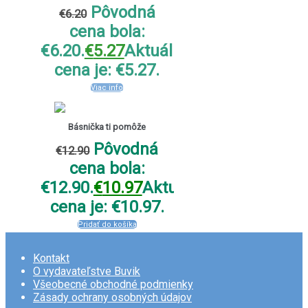
Pôvodná
€
6.20
cena bola:
€6.20.
€
5.27
Aktuálna
cena je: €5.27.
Viac info
Básnička ti pomôže
Pôvodná
€
12.90
cena bola:
€12.90.
€
10.97
Aktuálna
cena je: €10.97.
Pridať do košíka
Kontakt
O vydavateľstve Buvik
Všeobecné obchodné podmienky
Zásady ochrany osobných údajov