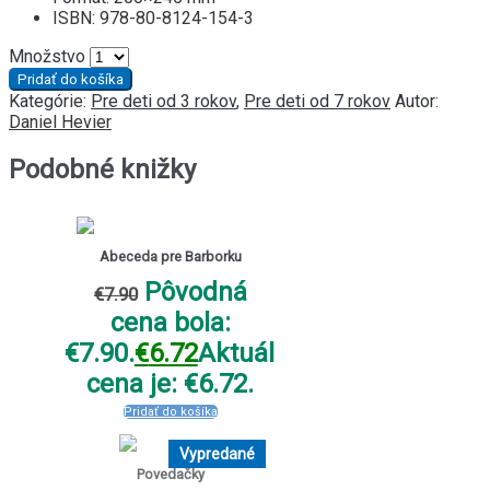
ISBN: 978-80-8124-154-3
Množstvo
Pridať do košíka
Kategórie:
Pre deti od 3 rokov
,
Pre deti od 7 rokov
Autor:
Daniel Hevier
Podobné knižky
Abeceda pre Barborku
Pôvodná
€
7.90
cena bola:
€7.90.
€
6.72
Aktuálna
cena je: €6.72.
Pridať do košíka
Vypredané
Povedačky