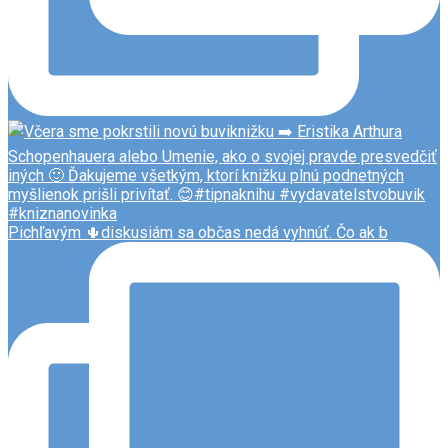
Pichľavým 🌵diskusiám sa občas nedá vyhnúť. Čo ak b