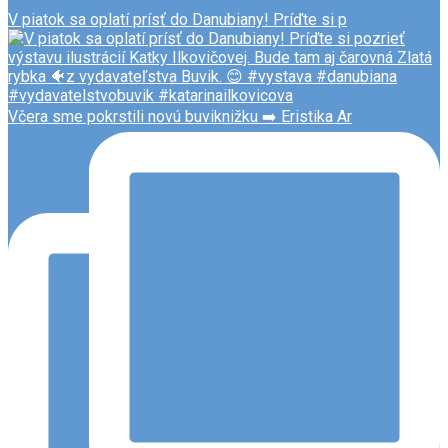
V piatok sa oplatí prísť do Danubiany! Príďte si p
Včera sme pokrstili novú buviknižku ➡️ Eristika Ar