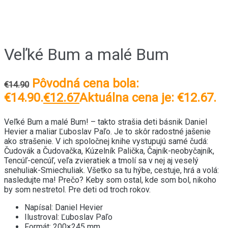
Novinka
Veľké Bum a malé Bum
Pôvodná cena bola:
€
14.90
€14.90.
€
12.67
Aktuálna cena je: €12.67.
Veľké Bum a malé Bum! – takto strašia deti básnik Daniel
Hevier a maliar Ľuboslav Paľo. Je to skôr radostné jašenie
ako strašenie. V ich spoločnej knihe vystupujú samé čudá:
Čudovák a Čudovačka, Kúzelník Palička, Čajník-neobyčajník,
Tencúľ-cencúľ, veľa zvieratiek a tmolí sa v nej aj veselý
snehuliak-Smiechuliak. Všetko sa tu hýbe, cestuje, hrá a volá:
nasledujte ma! Prečo? Keby som ostal, kde som bol, nikoho
by som nestretol. Pre deti od troch rokov.
Napísal: Daniel Hevier
Ilustroval: Ľuboslav Paľo
Formát: 200×245 mm