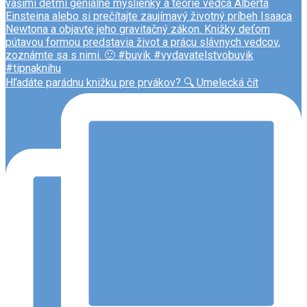
Hľadáte parádnu knižku pre prvákov? 🔍 Umelecká čít