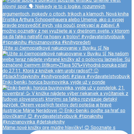
Užite si čiernopiatkové nakupovanie v Buviku 🛒 Na
Eniki-beniki, horúca buvinovinka, vyjde už v ponde
Máme nové knižky pre múdre hlavičky! 😊 Spoznajte s