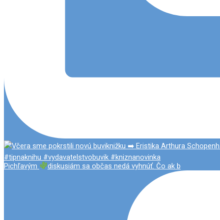
Pichľavým
diskusiám sa občas nedá vyhnúť. Čo ak b