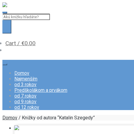
Skip
Skip
to
to
navigation
content
Cart /
€
0.00
Domov
Najmenším
od 3 rokov
Predškolákom a prvákom
od 7 rokov
od 9 rokov
od 12 rokov
Domov
/ Knižky od autora “Katalin Szegedy”