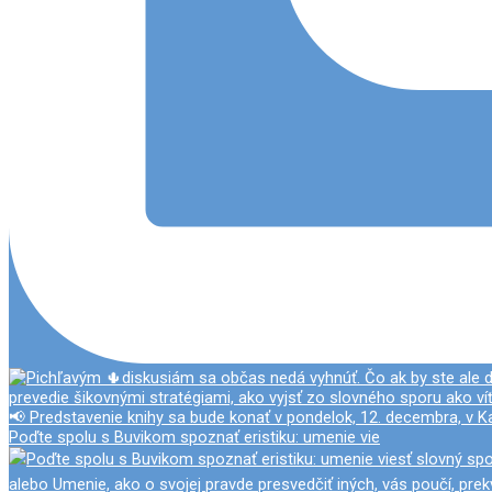
Poďte spolu s Buvikom spoznať eristiku: umenie vie