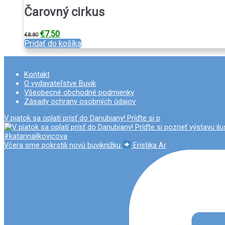
Čarovný cirkus
Pôvodná
Aktuálna
€
7.50
€
8.80
cena
cena
Pridať do košíka
bola:
je:
€8.80.
€7.50.
Kontakt
O vydavateľstve Buvik
Všeobecné obchodné podmienky
Zásady ochrany osobných údajov
V piatok sa oplatí prísť do Danubiany! Príďte si p
Včera sme pokrstili novú buviknižku
Eristika Ar